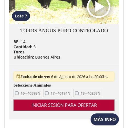
Lote 7
TOROS ANGUS PURO CONTROLADO
RP
: 14
Cantidad:
3
Toros
Ubicación:
Buenos Aires
Fecha de cierre:
6 de Agosto de 2026 a las 20:00hs.
16 - 40398N
17 - 40194N
18 - 40258N
INICIAR SESIÓN PARA OFERTAR
MÁS INFO