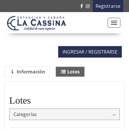
Registrarse
Toggle
naviga
INGRESAR / REGISTRARSE
Información
Lotes
Lotes
Categorías