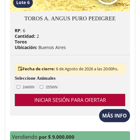
Lote 6
TOROS A. ANGUS PURO PEDIGREE
RP
: 6
Cantidad:
2
Toros
Ubicación:
Buenos Aires
Fecha de cierre:
6 de Agosto de 2026 a las 20:00hs.
2460N
2556N
INICIAR SESIÓN PARA OFERTAR
MÁS INFO
Vendiendo
por $ 9.000.000